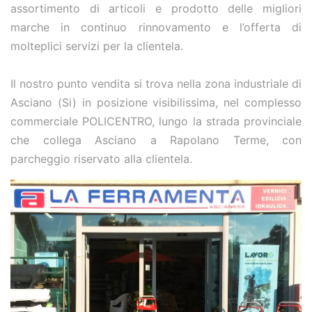
assortimento di articoli e prodotto delle migliori
marche in continuo rinnovamento e l’offerta di
molteplici servizi per la clientela.
Il nostro punto vendita si trova nella zona industriale di
Asciano (Si) in posizione visibilissima, nel complesso
commerciale POLICENTRO, lungo la strada provinciale
che collega Asciano a Rapolano Terme, con
parcheggio riservato alla clientela.